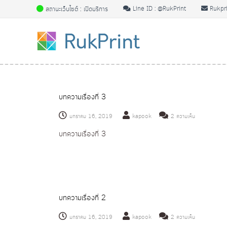
S
สถานะเว็บไซต์ : เปิดบริการ
Line ID : @RukPrint
Rukpri
k
ป
ป
i
ริ้
ริ้
p
น
น
t
ง
ง
o
า
า
c
น
o
น
บทความเรื่องที่ 3
ป
n
ป
ริ้
t
บ
มกราคม 16, 2019
kapook
ริ้
2 ความเห็น
น
e
น
น
สี
บทความเรื่องที่ 3
n
บ
สี
ข
t
ท
ข
า
ค
า
ว
ว
ดํ
ว
า
า
ดํ
บทความเรื่องที่ 2
ม
รู
า
เ
บ
มกราคม 16, 2019
kapook
2 ความเห็น
ป
รู
รื่