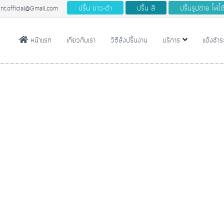
ปริ้น ขาว-ดํา
ปริ้น สี
ปริ้นรูปถ่าย โฟโ
nt.official@Gmail.com
หน้าแรก
เกี่ยวกับเรา
วิธีสั่งปริ้นงาน
บริการ
แจ้งชําร