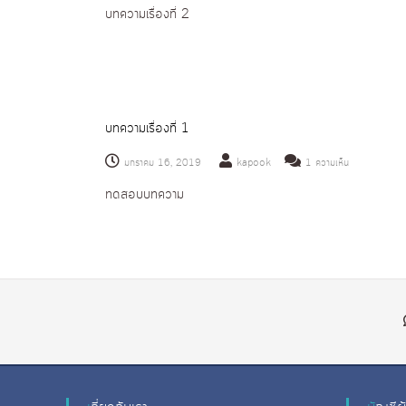
น
ถ่
บทความเรื่องที่ 2
ป
อ
บ
า
ถ่
ง
ท
ย
ที่
า
ค
โ
3
ย
ว
ฟ
โ
า
โ
บทความเรื่องที่ 1
ม
ฟ
ต้
เ
โ
ป
บ
มกราคม 16, 2019
kapook
1 ความเห็น
รื่
ต้
ริ้
น
ทดสอบบทความ
อ
น
ป
บ
ง
ง
ท
ริ้
ที่
า
ค
น
2
น
ว
ง
อ
า
า
อ
ม
น
น
เ
อ
ไ
รื่
อ
ล
อ
น
น์
ง