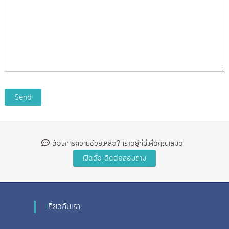
ป
า
ริ้
ย
น
โ
ง
า
ฟ
น
โ
อ
ต้
อ
น
ป
ไ
ริ้
ล
น
น์
ง
า
น
ต้องการความช่วยเหลือ? เราอยู่ที่นี่เพื่อคุณเสมอ
อ
อ
น
ไ
ล
เกี่ยวกับเรา
น์