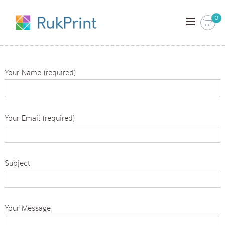
S
ป
ป
k
0
ริ้
ริ้
i
น
น
p
ง
า
ง
t
น
า
o
ป
Your Name (required)
น
c
ริ้
น
ป
o
สี
ริ้
n
ข
น
t
า
Your Email (required)
ว
สี
e
ดํ
ข
n
า
า
t
รู
ป
ว
Subject
ถ่
ดํ
า
า
ย
โ
รู
ฟ
Your Message
ป
โ
ถ่
ต้