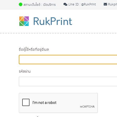
S
สถานะเว็บไซต์ : เปิดบริการ
Line ID : @RukPrint
Rukpri
k
ป
ป
i
ริ้
ริ้
p
น
น
t
ง
ง
o
า
า
c
น
o
น
ชื่อผู้ใช้หรือที่อยู่อีเมล
ป
n
ป
ริ้
t
ริ้
น
e
น
สี
รหัสผ่าน
n
สี
ข
t
ข
า
า
ว
ดํ
ว
า
ดํ
รู
า
ป
รู