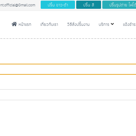
ปริ้น ขาว-ดํา
ปริ้น สี
ปริ้นรูปถ่าย โฟโ
nt.official@Gmail.com
หน้าแรก
เกี่ยวกับเรา
วิธีสั่งปริ้นงาน
บริการ
แจ้งชําร