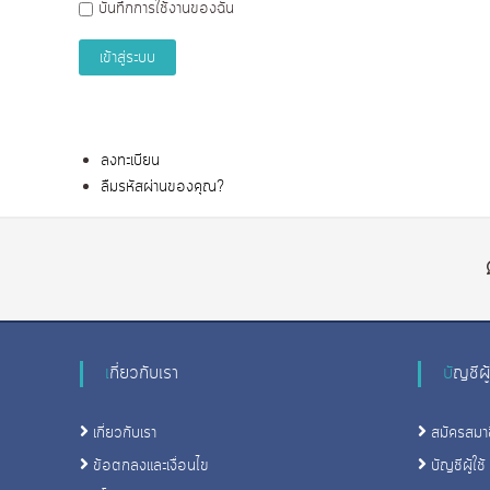
บันทึกการใช้งานของฉัน
ถ่
ป
า
ถ่
เข้าสู่ระบบ
ย
า
โ
ย
ฟ
โ
โ
ลงทะเบียน
ฟ
ต้
ลืมรหัสผ่านของคุณ?
โ
ป
ต้
ริ้
น
ป
ง
ริ้
า
น
น
ง
อ
า
เกี่ยวกับเรา
บัญชีผู
อ
น
น
อ
ไ
เกี่ยวกับเรา
สมัครสมา
อ
ล
ข้อตกลงและเงื่อนไข
บัญชีผู้ใช้
น
น์