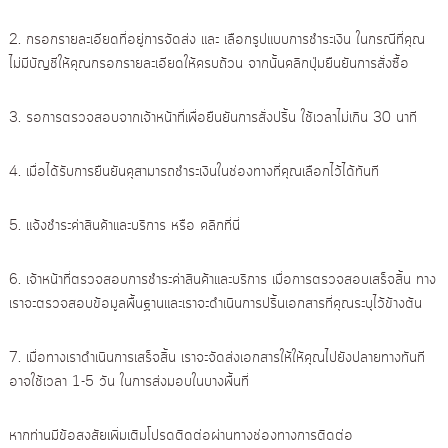
ป
า
ริ้
2. กรอกรายละเอียดที่อยู่การจัดส่ง และ เลือกรูปแบบการชําระเงิน ในกรณีที่คุณ
ย
น
ไม่มีบัญชีให้คุณกรอกรายละเอียดให้ครบถ้วน จากนั้นคลิกปุ่มยืนยันการสั่งซื้อ
โ
ง
า
ฟ
น
โ
3. รอการตรวจสอบจากเจ้าหน้าที่เพื่อยืนยันการสั่งปริ้น ใช้เวลาไม่เกิน 30 นาที
อ
ต้
อ
น
ป
4. เมื่อได้รับการยืนยันคุสามารถชําระเงินในช่องทางที่คุณเลือกไว้ได้ทันที
ไ
ริ้
ล
น
น์
5. แจ้งชําระค่าสินค้าและบริการ หรือ คลิกที่นี่
ง
า
6. เจ้าหน้าที่ตรวจสอบการชําระค่าสินค้าและบริการ เมื่อการตรวจสอบเสร็จสิ้น ทาง
น
เราจะตรวจสอบข้อมูลพื้นฐานและเราจะดําเนินการปริ้นเอกสารที่คุณระบุไว้ข้างต้น
อ
อ
น
7. เมื่อทางเราดําเนินการเสร็จสิ้น เราจะจัดส่งเอกสารให้ให้คุณไปยังปลายทางทันที
ไ
อาจใช้เวลา 1-5 วัน ในการส่งมอบในบางพื้นที่
ล
น์
หากท่านมีข้อสงสัยเพิ่มเติมโปรดติดต่อผ่านทางช่องทางการติดต่อ