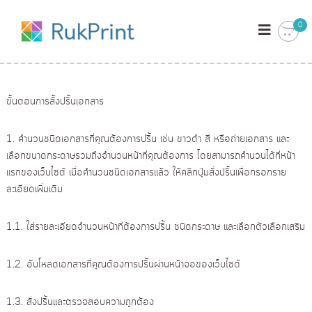
S
ป
ป
k
0
ริ้
ริ้
i
น
น
p
ง
า
ง
t
น
า
o
ป
ขั้นตอนการสั้งปริ้นเอกสาร
น
c
ริ้
น
ป
o
สี
1. คํานวนชนิดเอกสารที่คุณต้องการปริ้น เช่น ขาวดํา สี หรือถ่ายเอกสาร และ
ริ้
n
ข
เลือกขนาดกระดาษรวมถึงจํานวนหน้าที่คุณต้องการ โดยสามารถคํานวนได้ที่หน้า
น
t
า
ว
แรกของเว็บไซต์ เมื่อคํานวนชนิดเอกสารแล้ว ให้คลิกปุ่มสั่งปริ้นเพื่อกรอกราย
สี
e
ดํ
ละเอียดเพิ่มเติม
ข
n
า
า
t
รู
ป
ว
1.1. ใส่รายละเอียดจํานวนหน้าที่ต้องการปริ้น ชนิดกระดาษ และเลือกตัวเลือกเสริม
ถ่
ดํ
า
า
ย
1.2. อับโหลดเอกสารที่คุณต้องการปริ้นผ่านหน้าจอของเว็บไซต์
โ
รู
ฟ
ป
โ
1.3. สั่งปริ้นและตรวจสอบความถูกต้อง
ถ่
ต้