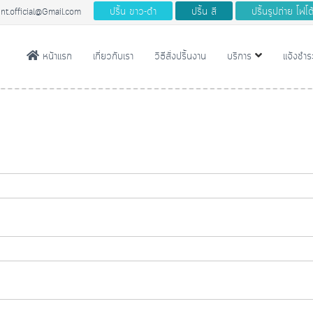
ปริ้น ขาว-ดํา
ปริ้น สี
ปริ้นรูปถ่าย โฟโ
nt.official@Gmail.com
หน้าแรก
เกี่ยวกับเรา
วิธีสั่งปริ้นงาน
บริการ
แจ้งชําร