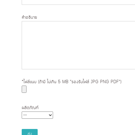
ถ่
ป
า
ถ่
ย
คำอธิบาย
า
โ
ย
ฟ
โ
โ
ฟ
ต้
โ
ป
ต้
ริ้
น
ป
ง
ริ้
*ไฟล์แนบ (ถ้ามี ไม่เกิน 5 MB "รองรับไฟล์ JPG PNG PDF")
า
น
น
ง
อ
า
อ
น
ผลิตภัณฑ์
น
อ
ไ
อ
ล
น
น์