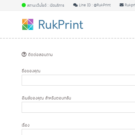
S
สถานะเว็บไซต์ : เปิดบริการ
Line ID : @RukPrint
Rukpri
k
ป
ป
i
ริ้
ริ้
p
น
น
t
ง
ง
o
า
า
c
น
o
น
ติดต่อสอบถาม
ป
n
ป
ริ้
t
ริ้
ชื่อของคุณ
น
e
น
สี
n
สี
ข
t
ข
า
อีเมล์ของคุณ สําหรับตอบกลับ
า
ว
ดํ
ว
า
ดํ
รู
า
เรื่อง
ป
รู